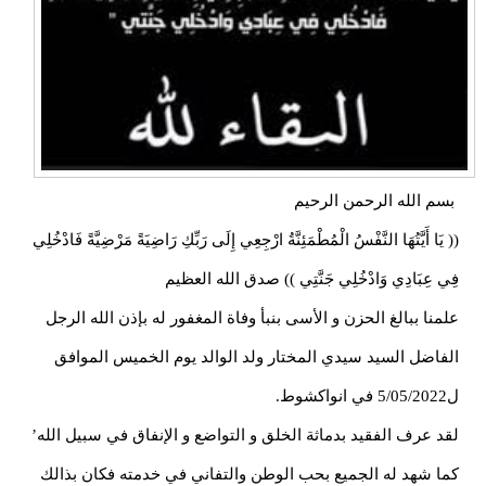
بسم الله الرحمن الرحيم
(( يَا أَيَّتُهَا النَّفْسُ الْمُطْمَئِنَّةُ ارْجِعِي إِلَى رَبِّكِ رَاضِيَةً مَرْضِيَّةً فَادْخُلِي
فِي عِبَادِي وَادْخُلِي جَنَّتِي )) صدق الله العظيم
علمنا ببالغ الحزن و الأسى بنبأ وفاة المغفور له بإذن الله الرجل
الفاضل السيد سيدي المختار ولد الوالد يوم الخميس الموافق
ل5/05/2022 في انواكشوط.
لقد عرف الفقيد بدماثة الخلق و التواضع و الإنفاق في سبيل الله’
كما شهد له الجميع بحب الوطن والتفاني في خدمته فكان بذالك